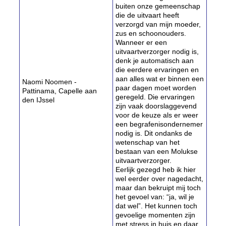
buiten onze gemeenschap
die de uitvaart heeft
verzorgd van mijn moeder,
zus en schoonouders.
Wanneer er een
uitvaartverzorger nodig is,
denk je automatisch aan
die eerdere ervaringen en
aan alles wat er binnen een
Naomi Noomen -
paar dagen moet worden
Pattinama, Capelle aan
geregeld. Die ervaringen
den IJssel
zijn vaak doorslaggevend
voor de keuze als er weer
een begrafenisondernemer
nodig is. Dit ondanks de
wetenschap van het
bestaan van een Molukse
uitvaartverzorger.
Eerlijk gezegd heb ik hier
wel eerder over nagedacht,
maar dan bekruipt mij toch
het gevoel van: “ja, wil je
dat wel”. Het kunnen toch
gevoelige momenten zijn
met stress in huis en daar