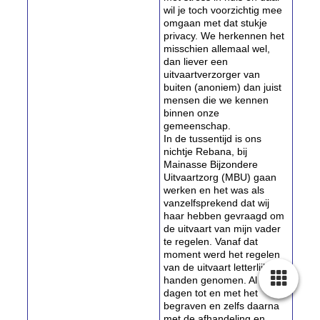
wil je toch voorzichtig mee
omgaan met dat stukje
privacy. We herkennen het
misschien allemaal wel,
dan liever een
uitvaartverzorger van
buiten (anoniem) dan juist
mensen die we kennen
binnen onze
gemeenschap.
In de tussentijd is ons
nichtje Rebana, bij
Mainasse Bijzondere
Uitvaartzorg (MBU) gaan
werken en het was als
vanzelfsprekend dat wij
haar hebben gevraagd om
de uitvaart van mijn vader
te regelen. Vanaf dat
moment werd het regelen
van de uitvaart letterlijk uit
handen genomen. Al die
dagen tot en met het
begraven en zelfs daarna
met de afhandeling en