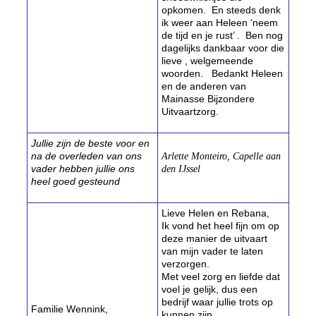
opkomen. En steeds denk
ik weer aan Heleen ‘neem
de tijd en je rust’ . Ben nog
dagelijks dankbaar voor die
lieve , welgemeende
woorden. Bedankt Heleen
en de anderen van
Mainasse Bijzondere
Uitvaartzorg.
Jullie zijn de beste voor en
na de overleden van ons
Arlette Monteiro, Capelle aan
vader hebben jullie ons
den IJssel
heel goed gesteund
Lieve Helen en Rebana,
Ik vond het heel fijn om op
deze manier de uitvaart
van mijn vader te laten
verzorgen.
Met veel zorg en liefde dat
voel je gelijk, dus een
bedrijf waar jullie trots op
Familie Wennink,
kunnen zijn.