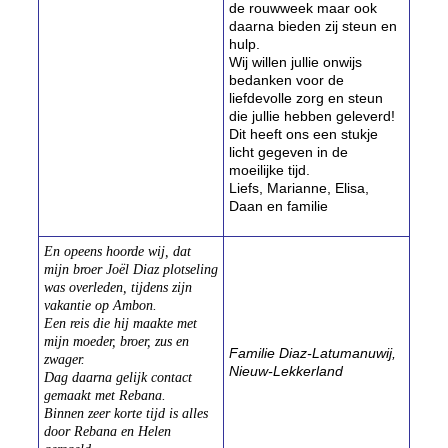
de rouwweek maar ook
daarna bieden zij steun en
hulp.
Wij willen jullie onwijs
bedanken voor de
liefdevolle zorg en steun
die jullie hebben geleverd!
Dit heeft ons een stukje
licht gegeven in de
moeilijke tijd.
Liefs, Marianne, Elisa,
Daan en familie
En opeens hoorde wij, dat
mijn broer Joël Diaz plotseling
was overleden, tijdens zijn
vakantie op Ambon.
Een reis die hij maakte met
mijn moeder, broer, zus en
F
amilie Diaz-Latumanuwij,
zwager.
Nieuw-Lekkerland
Dag daarna gelijk contact
gemaakt met Rebana.
Binnen zeer korte tijd is alles
door Rebana en Helen