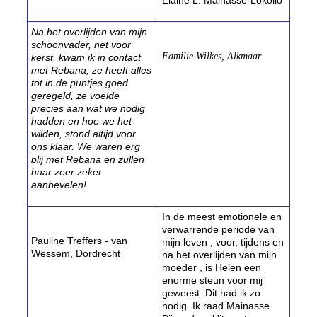
Elaine L. Mainasse-Lokollo
Na het overlijden van mijn
schoonvader, net voor
Familie Wilkes, Alkmaar
kerst, kwam ik in contact
met Rebana, ze heeft alles
tot in de puntjes goed
geregeld, ze voelde
precies aan wat we nodig
hadden en hoe we het
wilden, stond altijd voor
ons klaar. We waren erg
blij met Rebana en zullen
haar zeer zeker
aanbevelen!
In de meest emotionele en
verwarrende periode van
Pauline Treffers - van
mijn leven , voor, tijdens en
Wessem, Dordrecht
na het overlijden van mijn
moeder , is Helen een
enorme steun voor mij
geweest. Dit had ik zo
nodig. Ik raad Mainasse