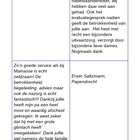
nabestaandenloket, wij
hebben daar veel aan
gehad. Ook het
evaluatiegesprek nadien
geeft de betrokkenheid van
jullie aan. Het heet met
recht een bijzondere
uitvaartzorg, verzorgt door
bijzondere lieve dames.
Nogmaals dank.
Zo’n goede service als bij
Mainasse is echt
Erwin Saltzmann,
zeldzaam! De
Papendrecht
betrokkenheid,
begeleiding, advies maar
ook de nazorg is echt
fantastisch!!! Dankzij jullie
heeft mijn pa een heel
mooi en waardig afscheid
gekregen. Ik weet zeker
dat hij met een grote
glimlach heeft
meegekeken! Dank jullie
wel namens de hele familie