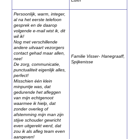
Edith
Persoonlijk, warm, integer,
al na het eerste telefoon
gesprek en de daarop
volgende e-mail wist ik, dit
wil ik!
Nog met verschillende
andere uitvaart vezorgers
contact gehad maar allen,
Familie Visser- Hanegraaff,
nee!
Spijkenisse
De zorg, communicatie,
punctualiteit eigenlijk alles,
perfect!
Misschien één klein
minpuntje was, dat
gedurende het afleggen
van mijn echtgenoot
waarmee ik hielp, dat
zonder overleg of
afstemming mijn man zijn
stijve schouder gewricht
even uitgerekt werd, dat
zou ik als afleg team even
aangeven!