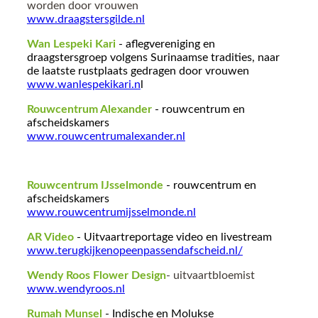
worden door vrouwen
www.draagstersgilde.nl
Wan Lespeki Kari
- aflegvereniging en
draagstersgroep volgens Surinaamse tradities, naar
de laatste rustplaats gedragen door vrouwen
www.wanlespekikari.n
l
Rouwcentrum Alexander
- rouwcentrum en
afscheidskamers
www.rouwcentrumalexander.nl
Rouwcentrum IJsselmonde
- rouwcentrum en
afscheidskamers
www.rouwcentrumijsselmonde.nl
AR Video
- Uitvaartreportage video en livestream
www.terugkijkenopeenpassendafscheid.nl/
Wendy Roos Flower Design
- uitvaartbloemist
www.wendyroos.nl
Rumah Munsel
- Indische en Molukse